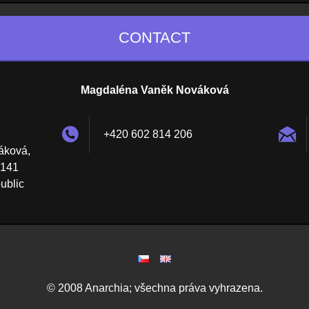
CONTACT
Magdaléna Vaněk Nováková
+420 602 814 206
áková,
 141
ublic
© 2008 Anarchia; všechna práva vyhrazena.