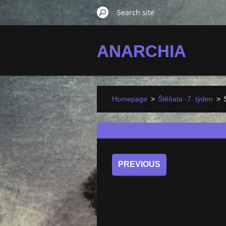
ANARCHIA
Homepage
>
Štěňata -7. týden
>
PREVIOUS