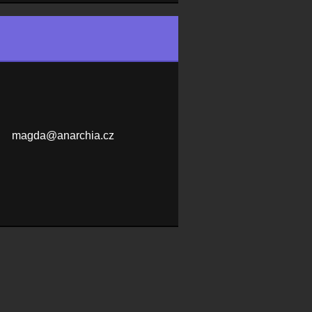
magda@an
archia.c
z