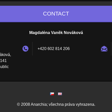
CONTACT
Magdaléna Vaněk Nováková
+420 602 814 206
áková,
 141
ublic
© 2008 Anarchia; všechna práva vyhrazena.