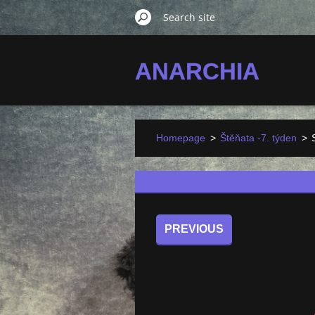
ANARCHIA
Homepage
>
Štěňata -7. týden
>
PREVIOUS