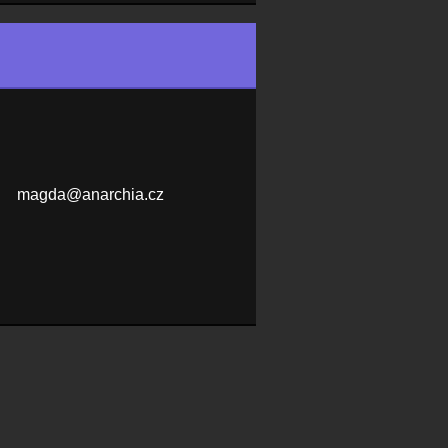
magda@an
archia.c
z