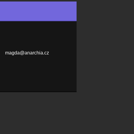
magda@an
archia.c
z