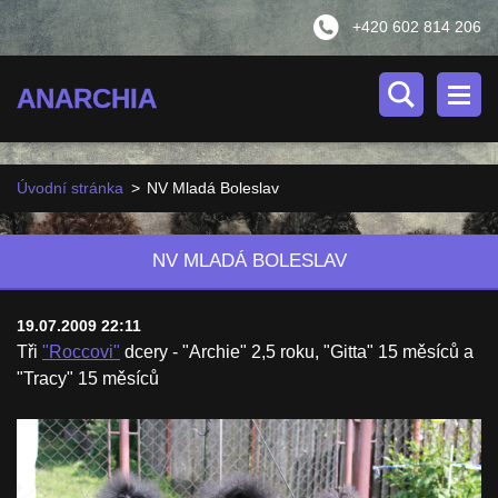
+420 602 814 206
ANARCHIA
Úvodní stránka
>
NV Mladá Boleslav
NV MLADÁ BOLESLAV
19.07.2009 22:11
Tři
"Roccovi"
dcery - "Archie" 2,5 roku, "Gitta" 15 měsíců a
"Tracy" 15 měsíců