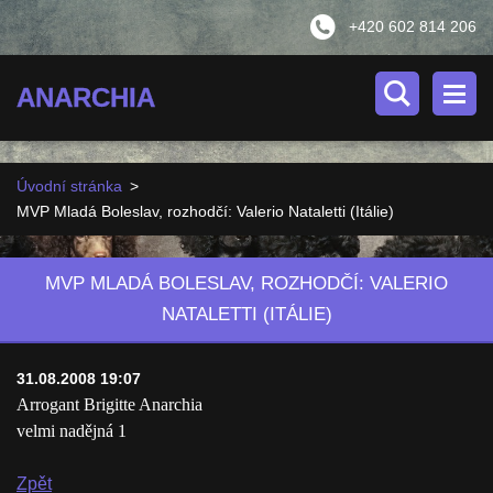
+420 602 814 206
ANARCHIA
Úvodní stránka
>
MVP Mladá Boleslav, rozhodčí: Valerio Nataletti (Itálie)
MVP MLADÁ BOLESLAV, ROZHODČÍ: VALERIO
NATALETTI (ITÁLIE)
31.08.2008 19:07
Arrogant Brigitte Anarchia
velmi nadějná 1
Zpět