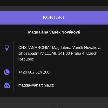
KONTAKT
Magdaléna Vaněk Nováková
CHS "ANARCHIA" Magdaléna Vaněk Nováková,
Jihozápadní IV 1117/9, 141 00 Praha 4, Czech
Republic
+420 602 814 206
magda@an
archia.c
z