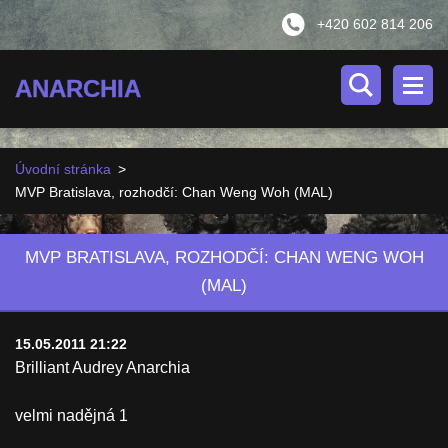
+420 602 814 206
ANARCHIA
Úvodní stránka
>
MVP Bratislava, rozhodčí: Chan Weng Woh (MAL)
MVP BRATISLAVA, ROZHODČÍ: CHAN WENG WOH
(MAL)
15.05.2011 21:22
Brilliant Audrey Anarchia
velmi nadějná 1