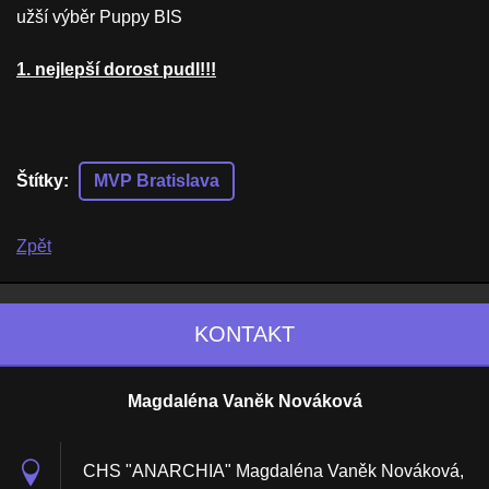
užší výběr Puppy BIS
1. nejlepší dorost pudl!!!
Štítky
:
MVP Bratislava
Zpět
KONTAKT
Magdaléna Vaněk Nováková
CHS "ANARCHIA" Magdaléna Vaněk Nováková,