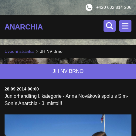
+420 602 814 206
ANARCHIA
Úvodní stránka
>
JH NV Brno
JH NV BRNO
28.09.2014 00:00
Juniorhandling I. kategorie - Anna Nováková spolu s Sim-
Son´s Anarchia - 3. místo!!!