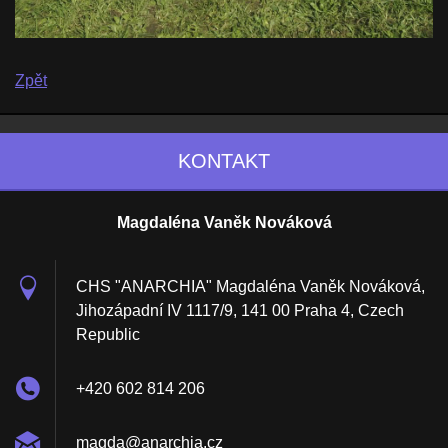
Zpět
KONTAKT
Magdaléna Vaněk Nováková
CHS "ANARCHIA" Magdaléna Vaněk Nováková,
Jihozápadní IV 1117/9, 141 00 Praha 4, Czech
Republic
+420 602 814 206
magda@an
archia.c
z