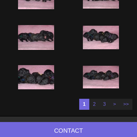
1
2
3
>
>>
CONTACT