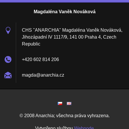
Magdaléna Vaněk Nováková
CHS "ANARCHIA" Magdaléna Vaněk Nováková,
Jihozápadní IV 1117/9, 141 00 Praha 4, Czech
Republic
+420 602 814 206
magda@an
archia.c
z
© 2008 Anarchia; všechna práva vyhrazena.
Vytvořeno službou
Webnode