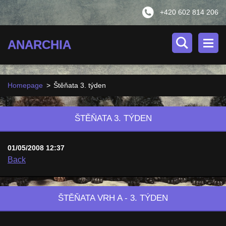
+420 602 814 206
ANARCHIA
Homepage
>
Štěňata 3. týden
ŠTĚŇATA 3. TÝDEN
01/05/2008 12:37
Back
ŠTĚŇATA VRH A - 3. TÝDEN