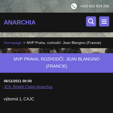
+420 602 814 206
ANARCHIA
Homepage
>
MVP Praha, rozhodčí: Jean Blangino (Francie)
MVP PRAHA, ROZHODČÍ: JEAN BLANGINO
(FRANCIE)
06/11/2011 00:00
JCh. Bright Claire Anarchia
výborná 1, CAJC