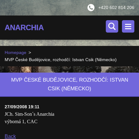
+420 602 814 206
ANARCHIA
Homepage
>
MVP České Budějovice, rozhodčí: Istvan Csik (Německo)
MVP ČESKÉ BUDĚJOVICE, ROZHODČÍ: ISTVAN
CSIK (NĚMECKO)
27/09/2008 19:11
JCh. Sim-Son´s Anarchia
výborná 1, CAC
Back