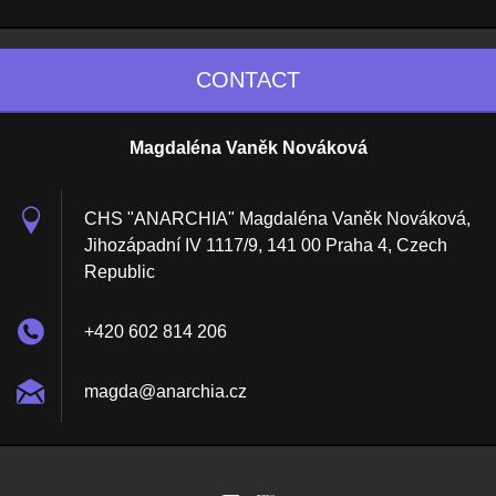
CONTACT
Magdaléna Vaněk Nováková
CHS "ANARCHIA" Magdaléna Vaněk Nováková,
Jihozápadní IV 1117/9, 141 00 Praha 4, Czech
Republic
+420 602 814 206
magda@an
archia.c
z