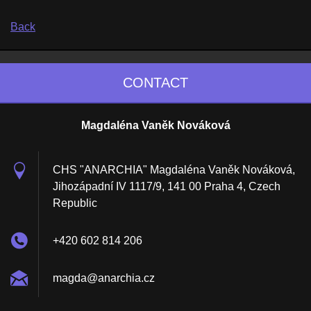
Back
CONTACT
Magdaléna Vaněk Nováková
CHS "ANARCHIA" Magdaléna Vaněk Nováková,
Jihozápadní IV 1117/9, 141 00 Praha 4, Czech
Republic
+420 602 814 206
magda@an
archia.c
z