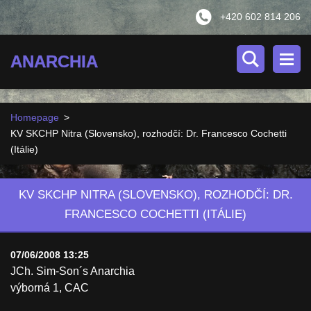
+420 602 814 206
ANARCHIA
Homepage
>
KV SKCHP Nitra (Slovensko), rozhodčí: Dr. Francesco Cochetti
(Itálie)
KV SKCHP NITRA (SLOVENSKO), ROZHODČÍ: DR.
FRANCESCO COCHETTI (ITÁLIE)
07/06/2008 13:25
JCh. Sim-Son´s Anarchia
výborná 1, CAC