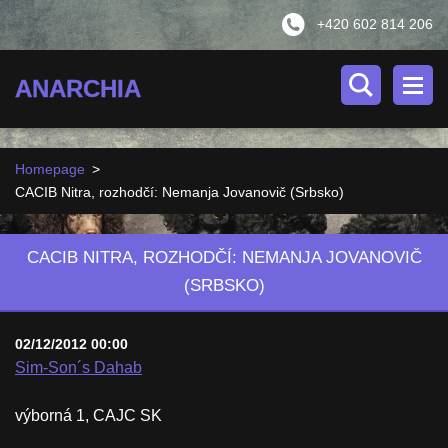
+420 602 814 206
ANARCHIA
Homepage
>
CACIB Nitra, rozhodčí: Nemanja Jovanovič (Srbsko)
CACIB NITRA, ROZHODČÍ: NEMANJA JOVANOVIČ
(SRBSKO)
02/12/2012 00:00
Sim-Son´s Dahab
výborná 1, CAJC SK