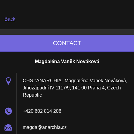
Back
CONTACT
Magdaléna Vaněk Nováková
CHS "ANARCHIA" Magdaléna Vaněk Nováková,
Jihozápadní IV 1117/9, 141 00 Praha 4, Czech
Republic
+420 602 814 206
magda@an
archia.c
z