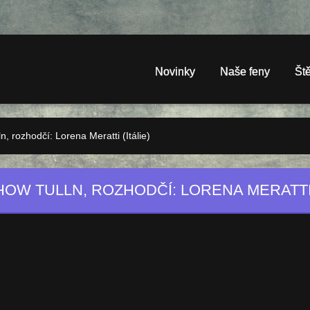
Novinky
Naše feny
Št
 rozhodčí: Lorena Meratti (Itálie)
OW TULLN, ROZHODČÍ: LORENA MERATTI 