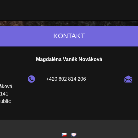
KONTAKT
Magdaléna Vaněk Nováková
+420 602 814 206
áková,
 141
ublic