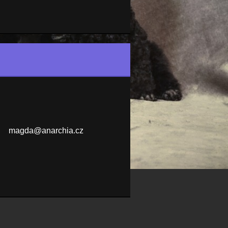
magda@an
archia.c
z