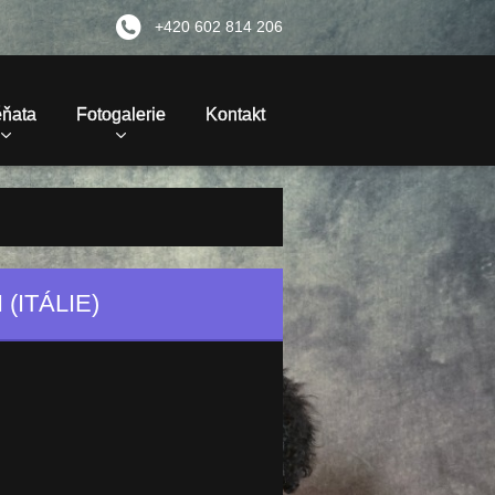
+420 602 814 206
ěňata
Fotogalerie
Kontakt
(ITÁLIE)