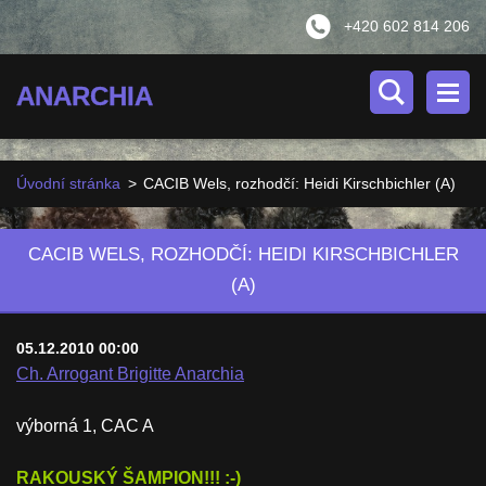
+420 602 814 206
ANARCHIA
Úvodní stránka
>
CACIB Wels, rozhodčí: Heidi Kirschbichler (A)
CACIB WELS, ROZHODČÍ: HEIDI KIRSCHBICHLER
(A)
05.12.2010 00:00
Ch. Arrogant Brigitte Anarchia
výborná 1, CAC A
RAKOUSKÝ ŠAMPION!!! :-)