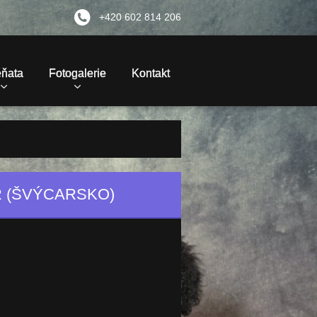
+420 602 814 206
ěňata
Fotogalerie
Kontakt
R (ŠVÝCARSKO)