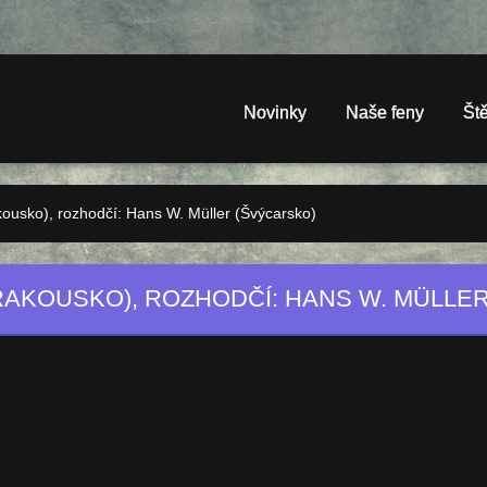
Novinky
Naše feny
Št
usko), rozhodčí: Hans W. Müller (Švýcarsko)
RAKOUSKO), ROZHODČÍ: HANS W. MÜLLE