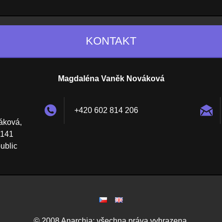
KONTAKT
Magdaléna Vaněk Nováková
+420 602 814 206
áková,
 141
ublic
© 2008 Anarchia; všechna práva vyhrazena.