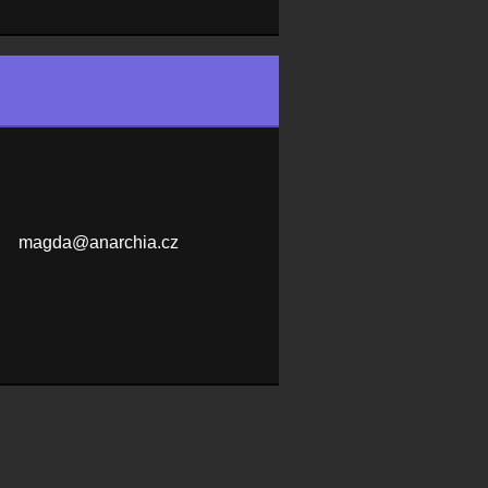
magda@an
archia.c
z