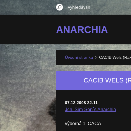
ANARCHIA
Úvodní stránka
>
CACIB Wels (Rako
CACIB WELS (
07.12.2008 22:11
Jch. Sim-Son´s Anarchia
výborná 1, CACA