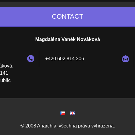
CONTACT
Magdaléna Vaněk Nováková
+420 602 814 206
áková,
 141
ublic
© 2008 Anarchia; všechna práva vyhrazena.