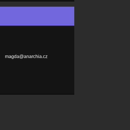
magda@an
archia.c
z