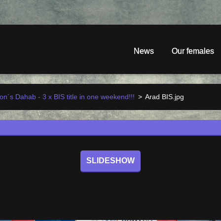
News
Our females
n´s Dahab - 3 x BIS title in one weekend!!!
>
Arad BIS.jpg
SLIDESHOW