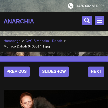
+420 602 814 206
ANARCHIA
Homepage
>
CACIB Monako - Dahab
>
Monaco Dahab 0405014 1.jpg
PREVIOUS
SLIDESHOW
NEXT