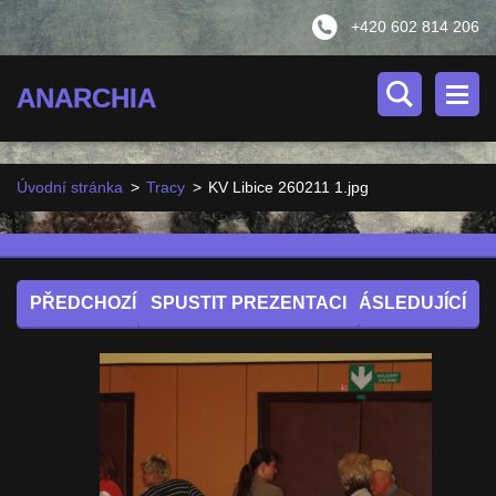
+420 602 814 206
ANARCHIA
Úvodní stránka
>
Tracy
>
KV Libice 260211 1.jpg
PŘEDCHOZÍ
SPUSTIT PREZENTACI
NÁSLEDUJÍCÍ