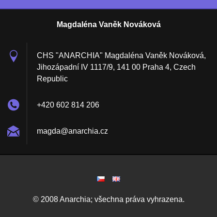
Magdaléna Vaněk Nováková
CHS "ANARCHIA" Magdaléna Vaněk Nováková,
Jihozápadní IV 1117/9, 141 00 Praha 4, Czech
Republic
+420 602 814 206
magda@an
archia.c
z
© 2008 Anarchia; všechna práva vyhrazena.